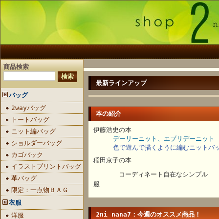
商品検索
最新ラインアップ
バッグ
2wayバッグ
本の紹介
トートバッグ
伊藤浩史の本
ニット編バッグ
デーリーニット、エブリデーニット
ショルダーバッグ
色で遊んで描くように編むニットバ
カゴバック
稲田京子の本
イラストプリントバッグ
コーディネート自在なシンプル
革バッグ
限定：一点物ＢＡＧ
衣服
2ni nana7：今週のオススメ商品！
洋服