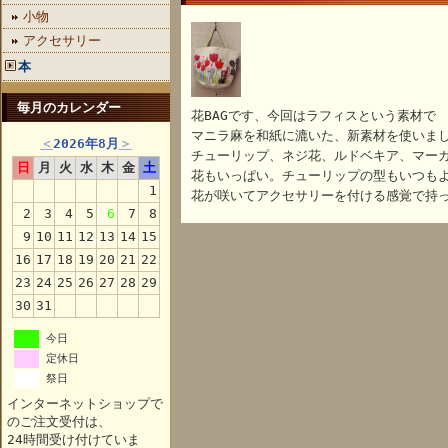
小物
アクセサリー
本
毎月のカレンダー
花BAGです、今回はラフィスという素材で
マニラ麻を和紙に漉いた、新素材を使いま
＜
2026年8月
＞
チューリップ、ネジ花、ルドベキア、マー
日
月
火
水
木
金
土
花もいっぱい。チューリップの型もいつも
1
花が咲いてアクセサリーを付ける感覚で持
2
3
4
5
6
7
8
9
10
11
12
13
14
15
16
17
18
19
20
21
22
23
24
25
26
27
28
29
30
31
今日
定休日
祭日
インターネットショップで
のご注文受付は、
24時間受け付けていま